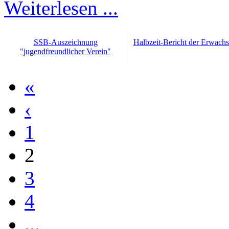
Weiterlesen ...
SSB-Auszeichnung
Halbzeit-Bericht der Erwach
"jugendfreundlicher Verein"
«
‹
1
2
3
4
...