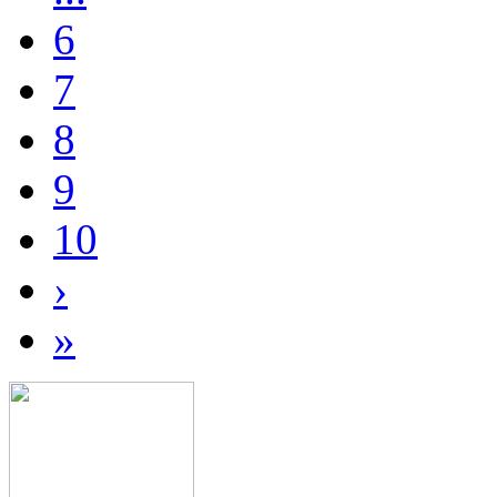
6
7
8
9
10
›
»