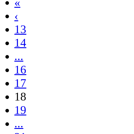
«
‹
13
14
...
16
17
18
19
...