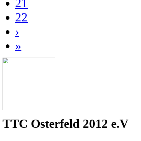
21
22
›
»
TTC Osterfeld 2012 e.V